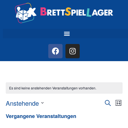
Es sind keine anstehenden Veranstaltungen vorhanden.
Veran
Ve
Anstehende
Suche
Liste
Datum
An
Such
wählen.
Vergangene Veranstaltungen
Na
und