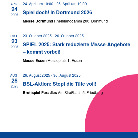
24. April um 10:00
-
26. April um 19:00
APR.
Ansic
24
Spiel doch! in Dortmund 2026
2026
Navig
Messe Dortmund
Rheinlanddamm 200, Dortmund
23. Oktober 2025
-
26. Oktober 2025
OKT.
23
SPIEL 2025: Stark reduzierte Messe-Angebote
2025
– kommt vorbei!
Messe Essen
Messeplatz 1, Essen
26. August 2025
-
30. August 2025
AUG.
26
BSL-Aktion: Stopf die Tüte voll!
2025
Brettspiel-Paradies
Am Straßbach 5, Friedberg