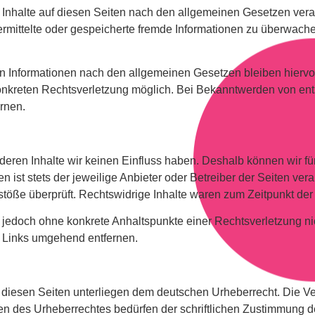
 Inhalte auf diesen Seiten nach den allgemeinen Gesetzen veran
übermittelte oder gespeicherte fremde Informationen zu überwa
n Informationen nach den allgemeinen Gesetzen bleiben hiervo
 konkreten Rechtsverletzung möglich. Bei Bekanntwerden von e
rnen.
 deren Inhalte wir keinen Einfluss haben. Deshalb können wir fü
 ist stets der jeweilige Anbieter oder Betreiber der Seiten veran
öße überprüft. Rechtswidrige Inhalte waren zum Zeitpunkt der 
st jedoch ohne konkrete Anhaltspunkte einer Rechtsverletzung ni
 Links umgehend entfernen.
f diesen Seiten unterliegen dem deutschen Urheberrecht. Die Ver
en des Urheberrechtes bedürfen der schriftlichen Zustimmung d