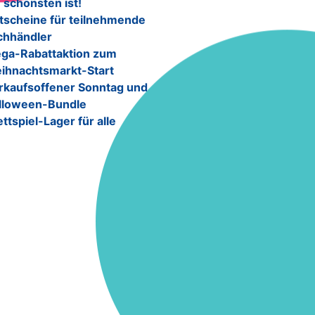
 schönsten ist!
tscheine für teilnehmende
chhändler
ga-Rabattaktion zum
ihnachtsmarkt-Start
rkaufsoffener Sonntag und
lloween-Bundle
ttspiel-Lager für alle