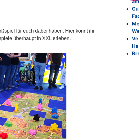
am
Gu
Fa
Me
We
spiel für euch dabei haben. Hier könnt ihr
Ve
spiele überhaupt in XXL erleben.
Ha
Bre