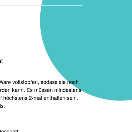
n!
Ware vollstopfen, sodass sie noch
werden kann. Es müssen mindestens
arf höchstens 2-mal enthalten sein.
is.
Geschäft.